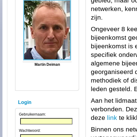
gebied, maar oo
netwerken, ken
zijn.
Ongeveer 8 keer
bijeenkomst ge
bijeenkomst is 
specifiek onder
algemene bije
Martin Deiman
georganiseerd 
methodiek of d
leden gesteld. 
Aan het lidmaat
Login
verbonden. Deze
Gebruikernaam:
deze
link
te kli
Binnen ons netw
Wachtwoord: